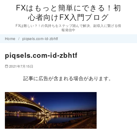
FXはもっと簡単にできる！初
心者向けFX入門ブログ
FXは難しい？！の気持ちをステップ踏んで解決、副収入に繋げる情
報発信中
コ
Home
piqsels.com-id-zbhtf
ン
piqsels.com-id-zbhtf
テ
ン
2021年7月15日
ツ
記事に広告が含まれる場合があります。
へ
移
動