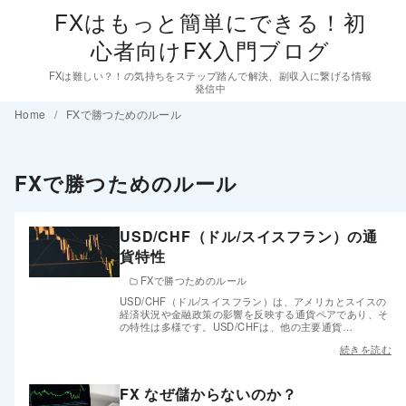
FXはもっと簡単にできる！初
心者向けFX入門ブログ
FXは難しい？！の気持ちをステップ踏んで解決、副収入に繋げる情報
発信中
コ
Home
FXで勝つためのルール
ン
テ
FXで勝つためのルール
ン
ツ
へ
USD/CHF（ドル/スイスフラン）の通
貨特性
移
FXで勝つためのルール
動
USD/CHF（ドル/スイスフラン）は、アメリカとスイスの
経済状況や金融政策の影響を反映する通貨ペアであり、そ
の特性は多様です。USD/CHFは、他の主要通貨…
続きを読む
FX なぜ儲からないのか？