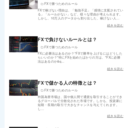
FXで勝つためのルール
FXで稼げない理由は、「勉強不足」「感情に支配されてい
る」「ルールがない」など、様々な理由が考えられます。
しかし、10万人のデータから割り出した、稼げない人…
続きを読む
FXで負けないルールとは？
FXで勝つためのルール
FXに必勝法はあるのか？"FXで勝率を上げるにはどうした
らいいのか？"特にFXを始めたばかりの方は、"FXに必勝
法はあるのか&q…
続きを読む
FXで儲かる人の特徴とは？
FXで勝つためのルール
外国為替市場は、国や個人間で通貨を取引することができ
るグローバルで分散化された市場です。しかも、投資家に
短期・長期の取引で大きなチャンスを与えてくれます。
し…
続きを読む