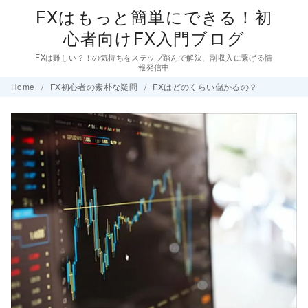
FXはもっと簡単にできる！初
心者向けFX入門ブログ
FXは難しい？！の気持ちをステップ踏んで解決、副収入に繋げる情
報発信中
コ
Home
FX初心者の素朴な疑問
FXはどのくらい儲かるの？
ン
テ
ン
ツ
へ
移
動