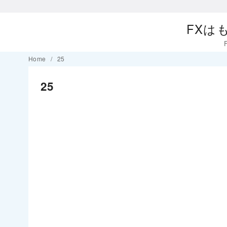
FXは
コ
Home
25
ン
25
テ
ン
ツ
へ
移
動