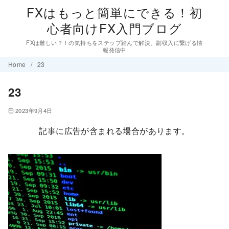
FXはもっと簡単にできる！初
心者向けFX入門ブログ
FXは難しい？！の気持ちをステップ踏んで解決、副収入に繋げる情
報発信中
コ
Home
23
ン
23
テ
ン
2023年9月4日
ツ
記事に広告が含まれる場合があります。
へ
移
動